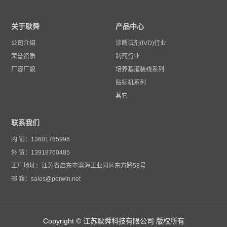
关于耿舜
产品中心
公司介绍
诊断试剂(IVD)行业
荣誉资质
制药行业
厂容厂貌
培养基灌装线系列
贴标机系列
其它
联系我们
内 销：13601765996
外 贸：13918760485
工厂地址：江苏省启东市滨海工业园区东方路58号
邮 箱：sales@perwin.net
Copyright © 江苏耿舜科技有限公司 版权所有